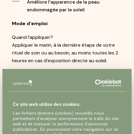
Améliore l’apparence de la peau
endommagée par le soleil
Mode d’emploi
Quand l’appliquer?
Appliquer le matin, à la dernière étape de votre
rituel de soin ou au besoin, au moins toutes les 2
heures en cas d’exposition directe au soleil.
Où l’appliquer?
Appliquer sur tout le visage (sur le cou et le
décolleté si désiré) et sur les autres régions
exposées au soleil.
Ce site web utilise des cookies.
Comment l’appliquer?
Les fichiers témoins (cookies) recueillis nous
permettent d’analyser anonymement le trafic du site
Déposer une quantité sur le dos de la main et
web et de mesurer la performance d’annonces
appliquer généreusement sur le visage et les
publicitaires. En poursuivant votre navigation sur ce