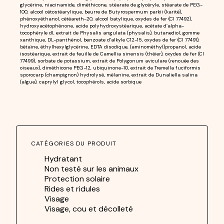
glycérine, niacinamide, diméthicone, stéarate de glycéryle, stéarate de PEG-
100, alcool cétostéarylique, beurre de Butyrospermum parkii (karité),
phénoxyéthanol, cétéareth-20, alcool batylique, oxydes de fer (CI 77492),
hydroxyacétophénone, acide polyhydroxystéarique, acétate d’alpha-
tocophéryle dl, extrait de Physalis angulata (physalis), butanediol, gomme
xanthique, DL-panthénol, benzoate d’alkyle C12-15, oxydes de fer (CI 77491),
bétaïne, éthylhexylglycérine, EDTA disodique, (aminométhyl)propanol, acide
isostéarique, extrait de feuille de Camellia sinensis (théier), oxydes de fer (CI
77499), sorbate de potassium, extrait de Polygonum aviculare (renouée des
oiseaux), diméthicone PEG-12, ubiquinone-10, extrait de Tremella fuciformis
sporocarp (champignon) hydrolysé, mélanine, extrait de Dunaliella salina
(algue), caprylyl glycol, tocophérols, acide sorbique
CATÉGORIES DU PRODUIT
Hydratant
Non testé sur les animaux
Protection solaire
Rides et ridules
Visage
Visage, cou et décolleté