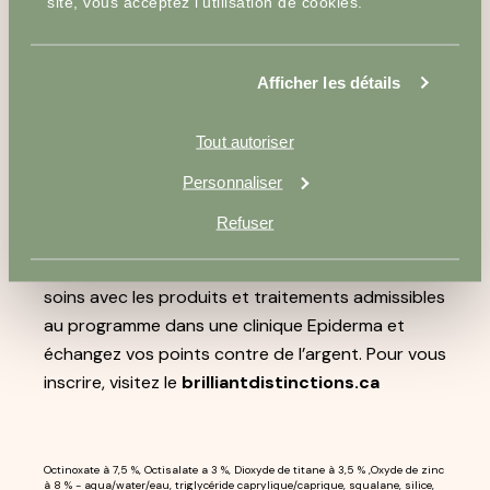
autres régions exposées au soleil. Demander l’avis
site, vous acceptez l’utilisation de cookies.
d’un médecin avant d’utiliser chez un enfant de
moins de 6 mois.
Afficher les détails
Tout autoriser
Inscrivez-vous et économisez
Personnaliser
Découvrez la beauté des récompenses avec le
Refuser
nouveau programme de fidélisation Brillantes
Distinctions d’Allergan Aesthetics. Recevez des
soins avec les produits et traitements admissibles
au programme dans une clinique Epiderma et
échangez vos points contre de l’argent. Pour vous
inscrire, visitez le
brilliantdistinctions.ca
Octinoxate à 7,5 %, Octisalate a 3 %, Dioxyde de titane à 3,5 % ,Oxyde de zinc
à 8 % - aqua/water/eau, triglycéride caprylique/caprique, squalane, silice,